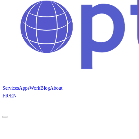
Services
Apps
Work
Blog
About
FR
/
EN
Get a quote