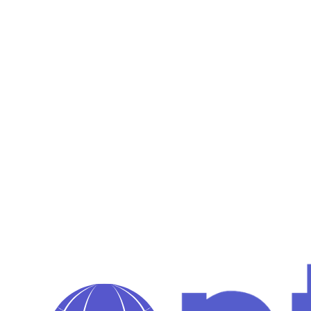
Système de précommande
: mise en place d'un flux de
précommande pour les commandes anticipées et sur mesure
Configuration produits
: ajout et personnalisation de
l'ensemble du catalogue pâtisserie
Résultats
Migration réussie avec zéro perte de données
4 modes de livraison fonctionnels en parallèle
Gestion fluide des clients B2B et B2C sur une même
plateforme
Système de précommande opérationnel pour les événements
et commandes groupées